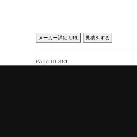
メーカー詳細 URL
見積をする
Page ID 361